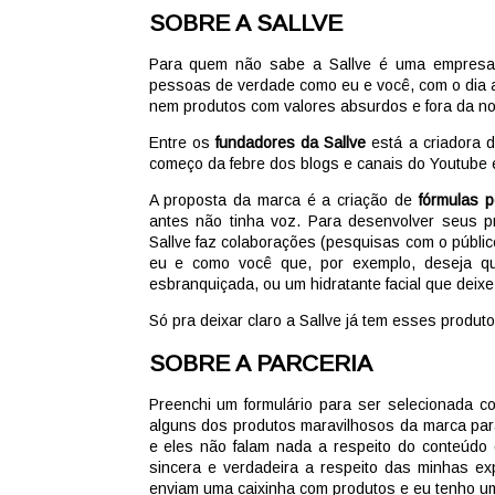
SOBRE A SALLVE
Para quem não sabe a Sallve é uma empresa 
pessoas de verdade como eu e você, com o dia 
nem produtos com valores absurdos e fora da no
Entre os
fundadores da Sallve
está a criadora d
começo da febre dos blogs e canais do Youtube eu
A proposta da marca é a criação de
fórmulas 
antes não tinha voz. Para desenvolver seus 
Sallve faz colaborações (pesquisas com o públi
eu e como você que, por exemplo, deseja qu
esbranquiçada, ou um hidratante facial que deixe
Só pra deixar claro a Sallve já tem esses produt
SOBRE A PARCERIA
Preenchi um formulário para ser selecionada c
alguns dos produtos maravilhosos da marca para
e eles não falam nada a respeito do conteúdo
sincera e verdadeira a respeito das minhas e
enviam uma caixinha com produtos e eu tenho uma