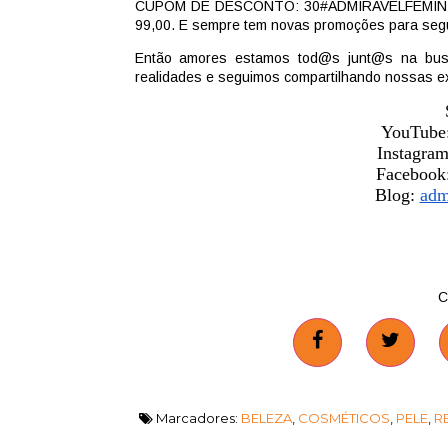
CUPOM DE DESCONTO: 30#ADMIRAVELFEMINISMOO
99,00. E sempre tem novas promoções para seg
Então amores estamos tod@s junt@s na bus
realidades e seguimos compartilhando nossas ex
YouTube
Instagram
Facebook:
Blog:
adm
C
Marcadores:
BELEZA
,
COSMÉTICOS
,
PELE
,
R