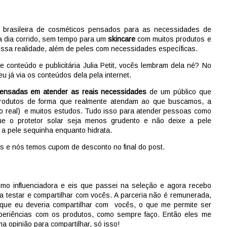
brasileira de cosméticos pensados para as necessidades de
a dia corrido, sem tempo para um
skincare
com muitos produtos e
ssa realidade, além de peles com necessidades específicas.
e conteúdo e publicitária Julia Petit, vocês lembram dela né? No
 já via os conteúdos dela pela internet.
pensadas em atender as reais necessidades
de um público que
produtos de forma que realmente atendam ao que buscamos, a
co real) e muitos estudos. Tudo isso para atender pessoas como
e o protetor solar seja menos grudento e não deixe a pele
 a pele sequinha enquanto hidrata.
os e nós temos cupom de desconto no final do post.
omo influenciadora e eis que passei na seleção e agora recebo
 testar e compartilhar com vocês. A parceria não é remunerada,
 que eu deveria compartilhar com vocês, o que me permite ser
xperiências com os produtos, como sempre faço. Então eles me
 opinião para compartilhar, só isso!