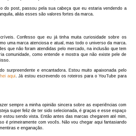
tulo do post, passou pela sua cabeça que eu estaria vendendo a
anquila, aliás esses são valores fortes da marca.
críveis. Confesso que eu já tinha muita curiosidade sobre os
omo uma marca atenciosa e atual, mas todo o universo da marca.
es que não foram atendidas pelo mercado, na inclusão que tem
ia comunidade, como entende e mostra que não existe pele de
 isso.
do surpreendente e encantadora. Estou muito apaixonada pelo
hei aqui
. Já estou escrevendo os roteiros para o YouTube para
zer sempre a minha opinião sincera sobre as experiências com
teja super feliz de ter sido selecionada, é graças e esse espaço
ue estou sendo vista. Então antes das marcas chegarem até mim,
so é primeiramente com vocês. Não vou chegar aqui fantasiando
 mentiras e enganação.