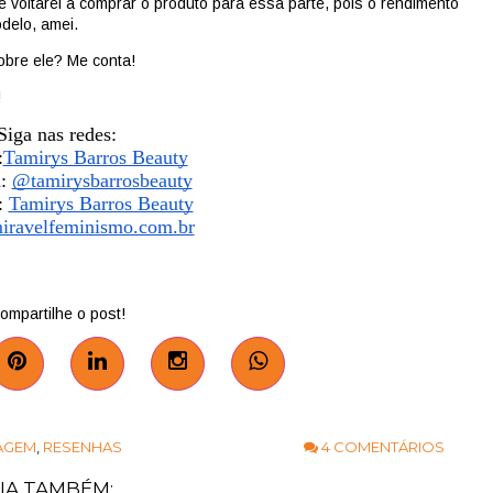
 voltarei a comprar o produto para essa parte, pois o rendimento
delo, amei.
obre ele? Me conta!
!
Siga nas redes:
:
Tamirys Barros Beauty
: 
@tamirysbarrosbeauty
 
Tamirys Barros Beauty
iravelfeminismo.com.br
ompartilhe o post!
4 COMENTÁRIOS
AGEM
,
RESENHAS
IA TAMBÉM: