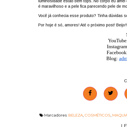
luminosidade estão bem tops. No corpo eu amei e
é maravilhoso e a pele fica parecendo pele de mo
Você já conhecia esse produto? Tinha dúvidas s
Por hoje é só, amores! Até o próximo post! Beijo!
YouTube
Instagram
Facebook:
Blog:
adm
C
Marcadores:
BELEZA
,
COSMÉTICOS
,
MAQUI
LE