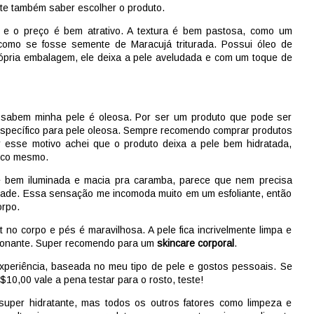
nte também saber escolher o produto.
 e o preço é bem atrativo. A textura é bem pastosa, como um
como se fosse semente de Maracujá triturada. Possui óleo de
ópria embalagem, ele deixa a pele aveludada e com um toque de
 sabem minha pele é oleosa. Por ser um produto que pode ser
específico para pele oleosa. Sempre recomendo comprar produtos
r esse motivo achei que o produto deixa a pele bem hidratada,
uco mesmo.
e bem iluminada e macia pra caramba, parece que nem precisa
idade. Essa sensação me incomoda muito em um esfoliante, então
orpo.
 no corpo e pés é maravilhosa. A pele fica incrivelmente limpa e
ixonante. Super recomendo para um
skincare corporal
.
xperiência, baseada no meu tipo de pele e gostos pessoais. Se
10,00 vale a pena testar para o rosto, teste!
uper hidratante, mas todos os outros fatores como limpeza e