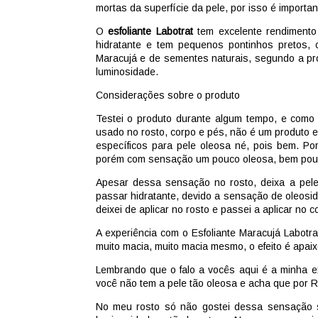
mortas da superfície da pele, por isso é importa
O
esfoliante Labotrat
tem excelente rendimento
hidratante e tem pequenos pontinhos pretos, 
Maracujá e de sementes naturais, segundo a pr
luminosidade.
Considerações sobre o produto
Testei o produto durante algum tempo, e como
usado no rosto, corpo e pés, não é um produto 
específicos para pele oleosa né, pois bem. Po
porém com sensação um pouco oleosa, bem po
Apesar dessa sensação no rosto, deixa a pel
passar hidratante, devido a sensação de oleos
deixei de aplicar no rosto e passei a aplicar no c
A experiência com o Esfoliante Maracujá Labotrat
muito macia, muito macia mesmo, o efeito é apa
Lembrando que o falo a vocês aqui é a minha e
você não tem a pele tão oleosa e acha que por R$
No meu rosto só não gostei dessa sensação s