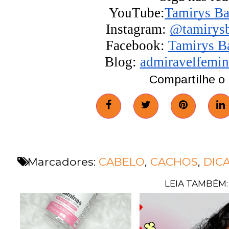
YouTube:
Tamirys Ba
Instagram: 
@tamirysb
Facebook: 
Tamirys B
Blog:
admiravelfemi
Compartilhe o 
Marcadores:
CABELO
,
CACHOS
,
DIC
LEIA TAMBÉM: